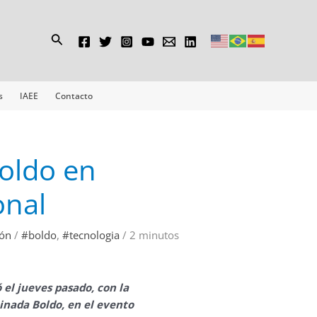
Buscar
s
IAEE
Contacto
oldo en
onal
ión
/
#boldo
,
#tecnologia
/
2 minutos
 el jueves pasado, con la
nada Boldo, en el evento