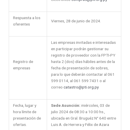
Respuesta a los
Viernes, 28 de junio de 2024.
oferentes
Las empresas invitadas e interesadas
en participar podrán gestionar su
registro de proveedor con la FPTI-PY
Registro de
hasta 2 (dos) días hábiles antes de la
empresas
fecha de presentación de sobres,
para lo que deberán contactar al 061
599 0114, al 061 599 7431 o al
correo
catastro@pti.org.py
Fecha, lugar y
Sede Asunción:
miércoles, 03 de
hora límite de
julio 2024 de 08:30 a 10:00 hs.,
presentación de
ubicada en
Gral. Bruguéz N° 640 entre
ofertas.
Luis A. de Herrera y Félix de Azara