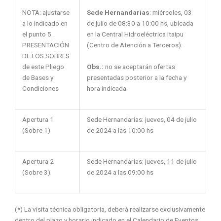
NOTA: ajustarse
Sede Hernandarias
: miércoles, 03
a lo indicado en
de julio de 08:30 a 10:00 hs, ubicada
el punto 5.
en la Central Hidroeléctrica Itaipu
PRESENTACIÓN
(Centro de Atención a Terceros).
DE LOS SOBRES
Obs.:
no se aceptarán ofertas
de este Pliego
presentadas posterior a la fecha y
de Bases y
hora indicada.
Condiciones
Apertura 1
Sede Hernandarias: jueves, 04 de julio
(Sobre 1)
de 2024 a las 10:00 hs
Apertura 2
Sede Hernandarias: jueves, 11 de julio
(Sobre 3)
de 2024 a las 09:00 hs
(*) La visita técnica obligatoria, deberá realizarse exclusivamente
dentro del plazo y horario indicado en el Calendario de Eventos.