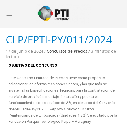
Ir
Navegación
Main
al
de
Menu
contenido
entradas
CLP/FPTI-PY/011/2024
17 de junio de 2024
/
Concursos de Precios
/
3 minutos de
lectura
OBJETIVO DEL CONCURSO
Este Concurso Limitado de Precios tiene como propósito
seleccionar las ofertas más convenientes, y las que más se
ajusten a las Especificaciones Técnicas, para la contratación de
servicio de provisión, montaje, instalación y puesta en
funcionamiento de los equipos de AA, en el marco del Convenio
N°4500073405/2023 – «Apoyo a Nuevos Centros
Penitenciarios de Emboscada (Unidades 1 y 2)”, ejecutado por la
Fundación Parque Tecnológico Itaipu – Paraguay.