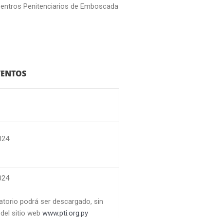
entros Penitenciarios de Emboscada
VENTOS
2024
024
atorio podrá ser descargado, sin
 del sitio web
www.pti.org.py