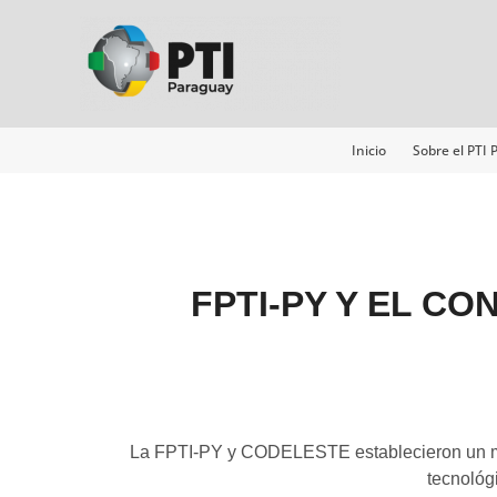
Ir
al
contenido
Inicio
Sobre el PTI
FPTI-PY Y EL C
La FPTI-PY y CODELESTE establecieron un marc
tecnológi