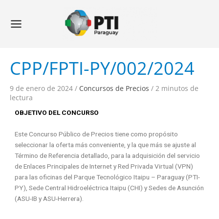
Ir
Navegación
Main
al
de
Menu
contenido
entradas
CPP/FPTI-PY/002/2024
9 de enero de 2024
/
Concursos de Precios
/
2 minutos de
lectura
OBJETIVO DEL CONCURSO
Este Concurso Público de Precios tiene como propósito
seleccionar la oferta más conveniente, y la que más se ajuste al
Término de Referencia detallado, para la adquisición del servicio
de Enlaces Principales de Internet y Red Privada Virtual (VPN)
para las oficinas del Parque Tecnológico Itaipu – Paraguay (PTI-
PY), Sede Central Hidroeléctrica Itaipu (CHI) y Sedes de Asunción
(ASU-IB y ASU-Herrera).