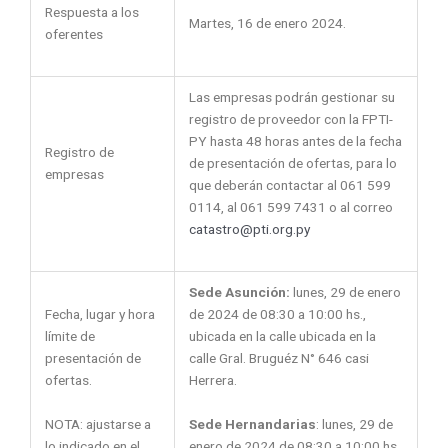
Respuesta a los
Martes, 16 de enero 2024.
oferentes
Las empresas podrán gestionar su
registro de proveedor con la FPTI-
PY hasta 48 horas antes de la fecha
Registro de
de presentación de ofertas, para lo
empresas
que deberán contactar al 061 599
0114, al 061 599 7431 o al correo
catastro@pti.org.py
Sede Asunción:
lunes, 29 de enero
Fecha, lugar y hora
de 2024 de 08:30 a 10:00 hs.,
límite de
ubicada en la calle ubicada en la
presentación de
calle Gral. Bruguéz N° 646 casi
ofertas.
Herrera.
NOTA: ajustarse a
Sede Hernandarias
: lunes, 29 de
lo indicado en el
enero de 2024 de 08:30 a 10:00 hs,