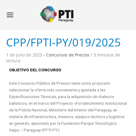
Ir
Navegación
Main
al
de
Menu
contenido
entradas
CPP/FPTI-PY/019/2025
1 de julio de 2025
/
Concursos de Precios
/
3 minutos de
lectura
OBJETIVO DEL CONCURSO
Este Concurso Público de Precios tiene como propósito
seleccionar la oferta más conveniente y ajustada a las
Especificaciones Técnicas, para la adquisición de chalecos
balísticos, en el marco del Proyecto «Fortalecimiento Institucional
de la Policía Nacional, Ministerio del Interior del Paraguay, en
materia de infraestructura, insumos, equipos tácticos y logística
en general», ejecutado por la Fundación Parque Tecnológico
Itaipu – Paraguay (FPTI-PY).