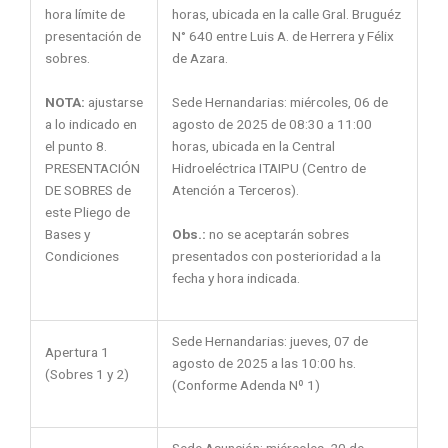
hora límite de
horas, ubicada en la calle Gral. Bruguéz
presentación de
N° 640 entre Luis A. de Herrera y Félix
sobres.
de Azara.
NOTA:
ajustarse
Sede Hernandarias: miércoles, 06 de
a lo indicado en
agosto de 2025 de 08:30 a 11:00
el punto 8.
horas, ubicada en la Central
PRESENTACIÓN
Hidroeléctrica ITAIPU (Centro de
DE SOBRES de
Atención a Terceros).
este Pliego de
Obs.:
no se aceptarán sobres
Bases y
presentados con posterioridad a la
Condiciones
fecha y hora indicada.
Sede Hernandarias: jueves, 07 de
Apertura 1
agosto de 2025 a las 10:00 hs.
(Sobres 1 y 2)
(Conforme Adenda Nº 1)