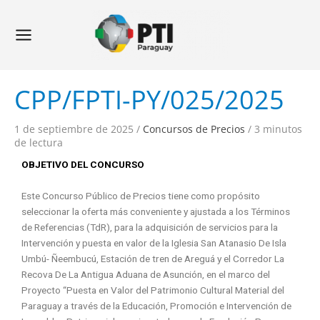
Ir
Navegación
Main
al
de
Menu
contenido
entradas
CPP/FPTI-PY/025/2025
1 de septiembre de 2025
/
Concursos de Precios
/
3 minutos
de lectura
OBJETIVO DEL CONCURSO
Este Concurso Público de Precios tiene como propósito
seleccionar la oferta más conveniente y ajustada a los Términos
de Referencias (TdR), para la adquisición de servicios para la
Intervención y puesta en valor de la Iglesia San Atanasio De Isla
Umbú- Ñeembucú, Estación de tren de Areguá y el Corredor La
Recova De La Antigua Aduana de Asunción, en el marco del
Proyecto “Puesta en Valor del Patrimonio Cultural Material del
Paraguay a través de la Educación, Promoción e Intervención de