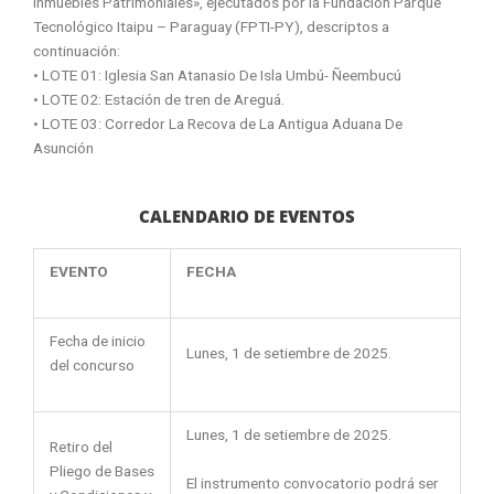
Inmuebles Patrimoniales», ejecutados por la Fundación Parque
Tecnológico Itaipu – Paraguay (FPTI-PY), descriptos a
continuación:
• LOTE 01: Iglesia San Atanasio De Isla Umbú- Ñeembucú
• LOTE 02: Estación de tren de Areguá.
• LOTE 03: Corredor La Recova de La Antigua Aduana De
Asunción
CALENDARIO DE EVENTOS
EVENTO
FECHA
Fecha de inicio
Lunes, 1 de setiembre de 2025.
del concurso
Lunes, 1 de setiembre de 2025.
Retiro del
Pliego de Bases
El instrumento convocatorio podrá ser