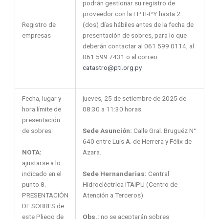
podrán gestionar su registro de
proveedor con la FPTI-PY hasta 2
Registro de
(dos) días hábiles antes de la fecha de
empresas
presentación de sobres, para lo que
deberán contactar al 061 599 0114, al
061 599 7431 o al correo
catastro@pti.org.py
Fecha, lugar y
jueves, 25 de setiembre de 2025 de
hora límite de
08:30 a 11:30 horas
presentación
Sede Asunción:
Calle Gral. Bruguéz N°
de sobres.
640 entre Luis A. de Herrera y Félix de
NOTA:
Azara.
ajustarse a lo
Sede Hernandarias:
Central
indicado en el
Hidroeléctrica ITAIPU (Centro de
punto 8.
Atención a Terceros).
PRESENTACIÓN
DE SOBRES de
Obs.:
no se aceptarán sobres
este Pliego de