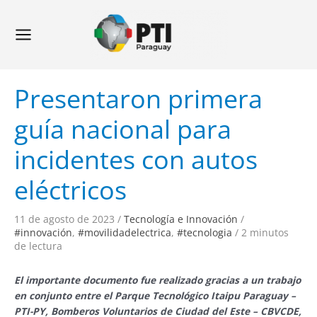
Ir
Navegación
Main
al
de
Menu
contenido
entradas
Presentaron primera
guía nacional para
incidentes con autos
eléctricos
11 de agosto de 2023
/
Tecnología e Innovación
/
#innovación
,
#movilidadelectrica
,
#tecnologia
/
2 minutos
de lectura
El importante documento fue realizado gracias a un trabajo
en conjunto entre el Parque Tecnológico Itaipu Paraguay –
PTI-PY, Bomberos Voluntarios de Ciudad del Este – CBVCDE,