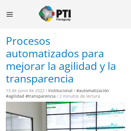
Ir
Navegación
Main
al
de
Menu
contenido
entradas
Procesos
automatizados para
mejorar la agilidad y la
transparencia
13 de junio de 2022
/
Institucional
/
#automatización
#agilidad #transparencia
/
2 minutos de lectura