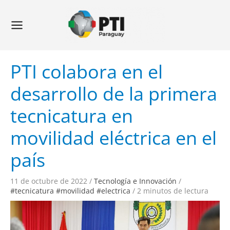
Ir
Navegación
Main
al
de
Menu
contenido
entradas
PTI colabora en el
desarrollo de la primera
tecnicatura en
movilidad eléctrica en el
país
11 de octubre de 2022
/
Tecnología e Innovación
/
#tecnicatura #movilidad #electrica
/
2 minutos de lectura