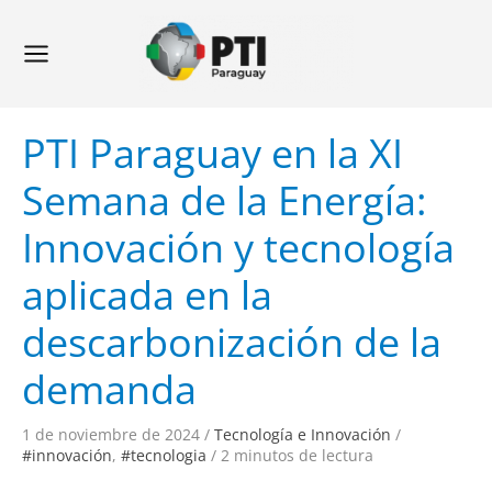
Ir
Navegación
Main
al
de
Menu
contenido
entradas
PTI Paraguay en la XI
Semana de la Energía:
Innovación y tecnología
aplicada en la
descarbonización de la
demanda
1 de noviembre de 2024
/
Tecnología e Innovación
/
#innovación
,
#tecnologia
/
2 minutos de lectura