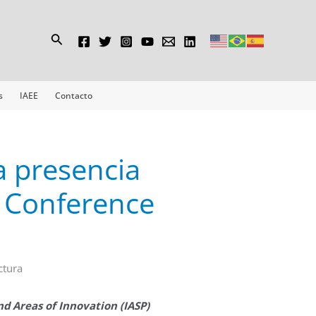
Buscar
s
IAEE
Contacto
a presencia
a Conference
ctura
nd Areas of Innovation (IASP)