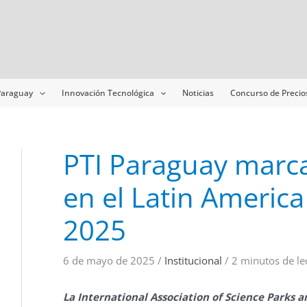
Navegación
de
entradas
 Paraguay
Innovación Tecnológica
Noticias
Concurso de Precio
PTI Paraguay marc
en el Latin Americ
2025
6 de mayo de 2025
/
Institucional
/
2 minutos de le
La International Association of Science Parks a