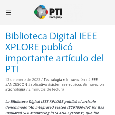
Ir
Navegación
Main
al
de
Menu
contenido
entradas
Biblioteca Digital IEEE
XPLORE publicó
importante artículo del
PTI
13 de enero de 2023
/
Tecnología e Innovación
/
#IEEE
#ANDESCON #aplicativo #sistemaselectricos #innovacion
#tecnologia
/
2 minutos de lectura
La Biblioteca Digital IEEE XPLORE publicó el artículo
denominado “An integrated tested IEC61850-IIoT for Gas
Insulated SF6 Monitoring in SCADA Systems”, que fue