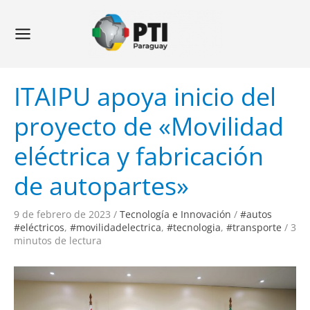
Ir
Navegación
Main
al
de
Menu
contenido
entradas
ITAIPU apoya inicio del
proyecto de «Movilidad
eléctrica y fabricación
de autopartes»
9 de febrero de 2023
/
Tecnología e Innovación
/
#autos
#eléctricos
,
#movilidadelectrica
,
#tecnologia
,
#transporte
/
3
minutos de lectura