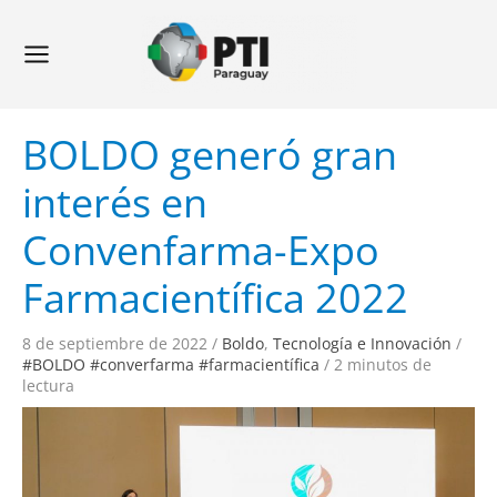
Ir
Navegación
Main
al
de
Menu
contenido
entradas
BOLDO generó gran
interés en
Convenfarma-Expo
Farmacientífica 2022
8 de septiembre de 2022
/
Boldo
,
Tecnología e Innovación
/
#BOLDO #converfarma #farmacientífica
/
2 minutos de
lectura