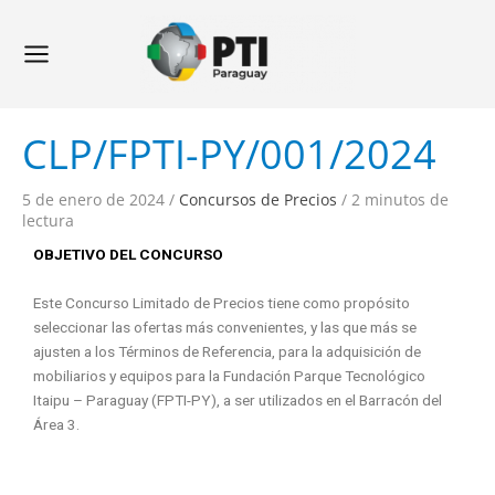
Ir
Navegación
Main
al
de
Menu
contenido
entradas
CLP/FPTI-PY/001/2024
5 de enero de 2024
/
Concursos de Precios
/
2 minutos de
lectura
OBJETIVO DEL CONCURSO
Este Concurso Limitado de Precios tiene como propósito
seleccionar las ofertas más convenientes, y las que más se
ajusten a los Términos de Referencia, para la adquisición de
mobiliarios y equipos para la Fundación Parque Tecnológico
Itaipu – Paraguay (FPTI-PY), a ser utilizados en el Barracón del
Área 3.