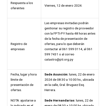
Respuesta a los
Viernes, 12 de enero 2024.
oferentes
Las empresas invitadas podrán
gestionar su registro de proveedor
con la FPTI-PY hasta 48 horas antes
de la fecha de presentación de
Registro de
ofertas, para lo que deberán
empresas
contactar al 061 599 0114, al 061
599 7431 o al correo
catastro@pti.org.py
Fecha, lugar y hora
Sede Asunción:
lunes, 22 de enero
límite de
2024 de 08:30 a 10:00 hs., ubicada
presentación de
en la calle, Gral. Bruguez Esq.
ofertas.
Herrera.
NOTA: ajustarse a
Sede Hernandarias
: lunes, 22 de
lo indicado en el
enero de 08:30 a 10:00 hs, ubicada