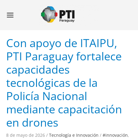
Ir
Navegación
Main
al
de
Menu
contenido
entradas
Con apoyo de ITAIPU,
PTI Paraguay fortalece
capacidades
tecnológicas de la
Policía Nacional
mediante capacitación
en drones
8 de mayo de 2026
/
Tecnología e Innovación
/
#innovación
,