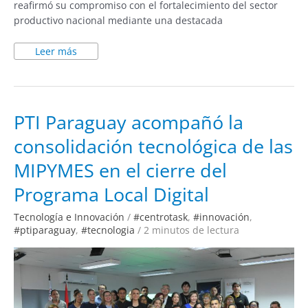
reafirmó su compromiso con el fortalecimiento del sector
productivo nacional mediante una destacada
Leer más
PTI
PTI Paraguay acompañó la
Paraguay
acompañó
consolidación tecnológica de las
la
consolidación
tecnológica
MIPYMES en el cierre del
de
las
MIPYMES
Programa Local Digital
en
el
cierre
Tecnología e Innovación
/
#centrotask
,
#innovación
,
del
#ptiparaguay
,
#tecnologia
/
2 minutos de lectura
Programa
Local
Digital