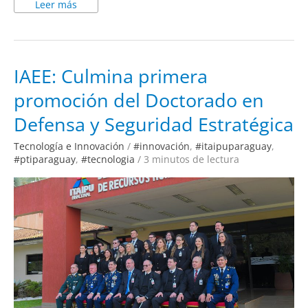
Leer más
IAEE:
IAEE: Culmina primera
Culmina
primera
promoción del Doctorado en
promoción
del
Doctorado
Defensa y Seguridad Estratégica
en
Defensa
y
Tecnología e Innovación
/
#innovación
,
#itaipuparaguay
,
Seguridad
Estratégica
#ptiparaguay
,
#tecnologia
/
3 minutos de lectura