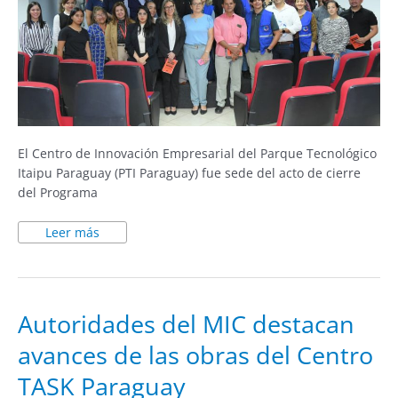
El Centro de Innovación Empresarial del Parque Tecnológico
Itaipu Paraguay (PTI Paraguay) fue sede del acto de cierre
del Programa
Leer más
Autoridades
Autoridades del MIC destacan
del
MIC
avances de las obras del Centro
destacan
avances
de
TASK Paraguay
las
obras