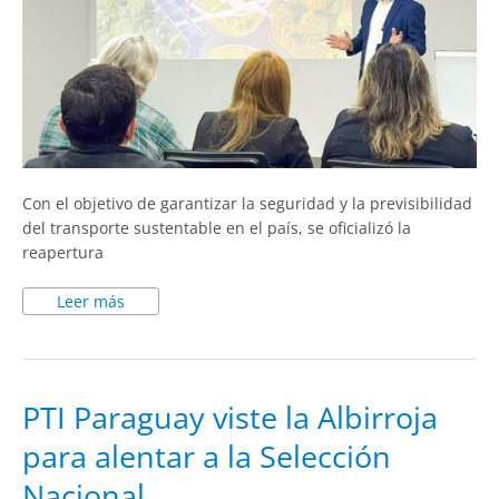
Con el objetivo de garantizar la seguridad y la previsibilidad
del transporte sustentable en el país, se oficializó la
reapertura
Leer más
PTI
PTI Paraguay viste la Albirroja
Paraguay
viste
para alentar a la Selección
la
Albirroja
para
Nacional
alentar