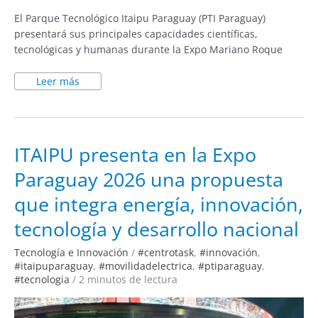
El Parque Tecnológico Itaipu Paraguay (PTI Paraguay)
presentará sus principales capacidades científicas,
tecnológicas y humanas durante la Expo Mariano Roque
Leer más
ITAIPU
ITAIPU presenta en la Expo
presenta
en
Paraguay 2026 una propuesta
la
Expo
Paraguay
que integra energía, innovación,
2026
una
propuesta
tecnología y desarrollo nacional
que
integra
energía,
Tecnología e Innovación
/
#centrotask
,
#innovación
,
innovación,
#itaipuparaguay
,
#movilidadelectrica
,
#ptiparaguay
,
tecnología
y
#tecnologia
/
2 minutos de lectura
desarrollo
nacional