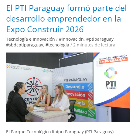
El
El PTI Paraguay formó parte del
PTI
Paraguay
desarrollo emprendedor en la
formó
parte
del
Expo Construir 2026
desarrollo
emprendedor
en
Tecnología e Innovación
/
#innovación
,
#ptiparaguay
,
la
Expo
#sbdcptiparaguay
,
#tecnologia
/
2 minutos de lectura
Construir
2026
El Parque Tecnológico Itaipu Paraguay (PTI Paraguay)