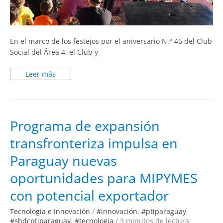
En el marco de los festejos por el aniversario N.° 45 del Club
Social del Área 4, el Club y
Leer más
Programa
Programa de expansión
de
expansión
transfronteriza impulsa en
transfronteriza
impulsa
en
Paraguay nuevas
Paraguay
nuevas
oportunidades
oportunidades para MIPYMES
para
MIPYMES
con potencial exportador
con
potencial
exportador
Tecnología e Innovación
/
#innovación
,
#ptiparaguay
,
#sbdcptiparaguay
,
#tecnologia
/
3 minutos de lectura