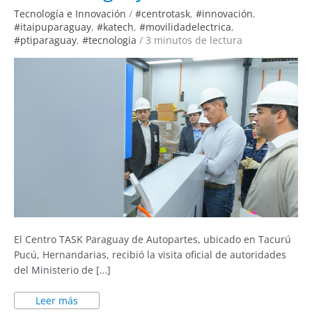
del
Tecnología e Innovación
/
#centrotask
,
#innovación
,
Centro
TASK
#itaipuparaguay
,
#katech
,
#movilidadelectrica
,
Paraguay
#ptiparaguay
,
#tecnologia
/
3 minutos de lectura
El Centro TASK Paraguay de Autopartes, ubicado en Tacurú
Pucú, Hernandarias, recibió la visita oficial de autoridades
del Ministerio de […]
Leer más