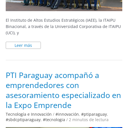
El Instituto de Altos Estudios Estratégicos (IAEE), la ITAIPU
Binacional, a través de la Universidad Corporativa de ITAIPU
(UCI), y
Leer más
PTI
PTI Paraguay acompañó a
Paraguay
acompañó
emprendedores con
a
emprendedores
con
asesoramiento especializado en
asesoramiento
especializado
en
la Expo Emprende
la
Expo
Emprende
Tecnología e Innovación
/
#innovación
,
#ptiparaguay
,
#sbdcptiparaguay
,
#tecnologia
/
2 minutos de lectura