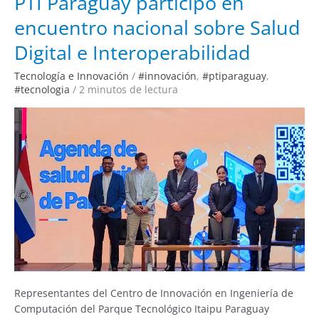
PTI Paraguay participó en
Paraguay
participó
encuentro nacional sobre Salud
en
encuentro
nacional
Digital e Interoperabilidad
sobre
Salud
Digital
Tecnología e Innovación
/
#innovación
,
#ptiparaguay
,
e
Interoperabilidad
#tecnologia
/
2 minutos de lectura
Representantes del Centro de Innovación en Ingeniería de
Computación del Parque Tecnológico Itaipu Paraguay