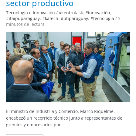
sector productivo
del
sector
productivo
Tecnología e Innovación
/
#centrotask
,
#innovación
,
#itaipuparaguay
,
#katech
,
#ptiparaguay
,
#tecnologia
/
3
minutos de lectura
El ministro de Industria y Comercio, Marco Riquelme,
encabezó un recorrido técnico junto a representantes de
gremios y empresarios por