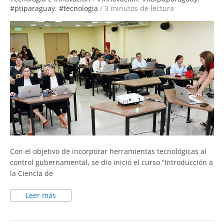
Paraguay
#ptiparaguay
,
#tecnologia
/
3 minutos de lectura
Con el objetivo de incorporar herramientas tecnológicas al
control gubernamental, se dio inició el curso “Introducción a
la Ciencia de
Leer más