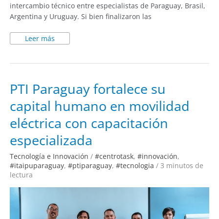
intercambio técnico entre especialistas de Paraguay, Brasil,
Argentina y Uruguay. Si bien finalizaron las
Leer más
PTI
PTI Paraguay fortalece su
Paraguay
fortalece
capital humano en movilidad
su
capital
humano
eléctrica con capacitación
en
movilidad
eléctrica
especializada
con
capacitación
especializada
Tecnología e Innovación
/
#centrotask
,
#innovación
,
#itaipuparaguay
,
#ptiparaguay
,
#tecnologia
/
3 minutos de
lectura