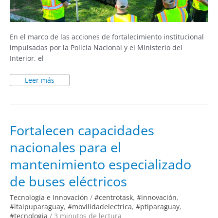
En el marco de las acciones de fortalecimiento institucional
impulsadas por la Policía Nacional y el Ministerio del
Interior, el
Leer más
Fortalecen
Fortalecen capacidades
capacidades
nacionales
nacionales para el
para
el
mantenimiento
mantenimiento especializado
especializado
de
buses
de buses eléctricos
eléctricos
Tecnología e Innovación
/
#centrotask
,
#innovación
,
#itaipuparaguay
,
#movilidadelectrica
,
#ptiparaguay
,
#tecnologia
/
3 minutos de lectura