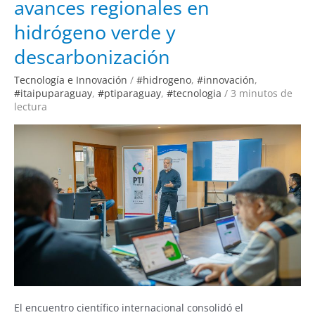
avances regionales en
avances
regionales
en
hidrógeno verde y
hidrógeno
verde
y
descarbonización
descarbonización
Tecnología e Innovación
/
#hidrogeno
,
#innovación
,
#itaipuparaguay
,
#ptiparaguay
,
#tecnologia
/
3 minutos de
lectura
El encuentro científico internacional consolidó el