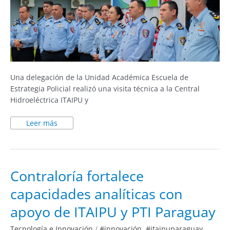
Una delegación de la Unidad Académica Escuela de
Estrategia Policial realizó una visita técnica a la Central
Hidroeléctrica ITAIPU y
Leer más
Contraloría
Contraloría fortalece
fortalece
capacidades
capacidades analíticas con
analíticas
con
apoyo
apoyo de ITAIPU y PTI Paraguay
de
ITAIPU
y
Tecnología e Innovación
/
#innovación
,
#itaipuparaguay
,
PTI