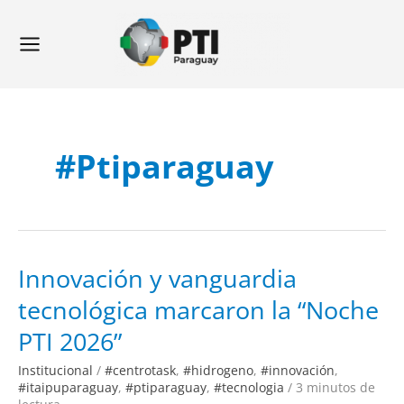
Ir
Main
al
Menu
contenido
#ptiparaguay
Innovación
Innovación y vanguardia
y
vanguardia
tecnológica marcaron la “Noche
tecnológica
marcaron
la
PTI 2026”
“Noche
PTI
2026”
Institucional
/
#centrotask
,
#hidrogeno
,
#innovación
,
#itaipuparaguay
,
#ptiparaguay
,
#tecnologia
/
3 minutos de