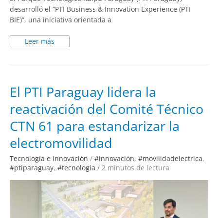
desarrolló el “PTI Business & Innovation Experience (PTI
BIE)”, una iniciativa orientada a
Leer más
El
El PTI Paraguay lidera la
PTI
Paraguay
reactivación del Comité Técnico
lidera
la
reactivación
CTN 61 para estandarizar la
del
Comité
Técnico
electromovilidad
CTN
61
para
Tecnología e Innovación
/
#innovación
,
#movilidadelectrica
,
estandarizar
#ptiparaguay
,
#tecnologia
/
2 minutos de lectura
la
electromovilidad