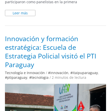
participaron como panelistas en la primera
Leer más
Innovación
Innovación y formación
y
formación
estratégica: Escuela de
estratégica:
Escuela
de
Estrategia Policial visitó el PTI
Estrategia
Policial
visitó
Paraguay
el
PTI
Paraguay
Tecnología e Innovación
/
#innovación
,
#itaipuparaguay
,
#ptiparaguay
,
#tecnologia
/
2 minutos de lectura