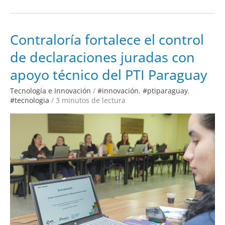
Contraloría
Contraloría fortalece el control
fortalece
el
de declaraciones juradas con
control
de
declaraciones
apoyo técnico del PTI Paraguay
juradas
con
apoyo
Tecnología e Innovación
/
#innovación
,
#ptiparaguay
,
técnico
del
#tecnologia
/
3 minutos de lectura
PTI
Paraguay