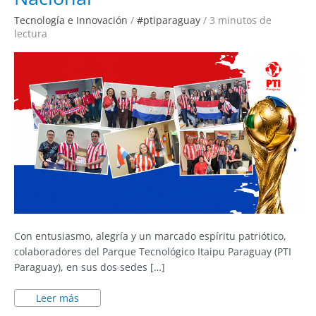
a
la
Tecnología e Innovación
/
#ptiparaguay
/
3 minutos de
Selección
Nacional
lectura
Con entusiasmo, alegría y un marcado espíritu patriótico,
colaboradores del Parque Tecnológico Itaipu Paraguay (PTI
Paraguay), en sus dos sedes […]
Leer más