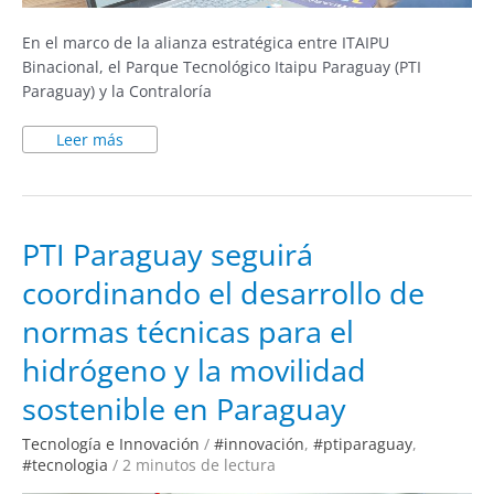
En el marco de la alianza estratégica entre ITAIPU
Binacional, el Parque Tecnológico Itaipu Paraguay (PTI
Paraguay) y la Contraloría
Leer más
PTI
PTI Paraguay seguirá
Paraguay
seguirá
coordinando el desarrollo de
coordinando
el
desarrollo
normas técnicas para el
de
normas
técnicas
hidrógeno y la movilidad
para
el
sostenible en Paraguay
hidrógeno
y
la
movilidad
Tecnología e Innovación
/
#innovación
,
#ptiparaguay
,
sostenible
#tecnologia
/
2 minutos de lectura
en
Paraguay