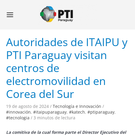
Ir
Navegación
Main
al
de
Menu
contenido
entradas
Autoridades de ITAIPU y
PTI Paraguay visitan
centros de
electromovilidad en
Corea del Sur
19 de agosto de 2024
/
Tecnología e Innovación
/
#innovación
,
#itaipuparaguay
,
#katech
,
#ptiparaguay
,
#tecnologia
/
3 minutos de lectura
La comitiva de la cual forma parte el Director Ejecutivo del