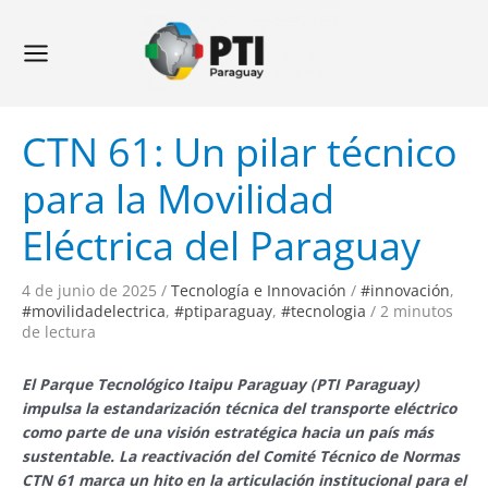
Ir
Navegación
Main
al
de
Menu
contenido
entradas
CTN 61: Un pilar técnico
para la Movilidad
Eléctrica del Paraguay
4 de junio de 2025
/
Tecnología e Innovación
/
#innovación
,
#movilidadelectrica
,
#ptiparaguay
,
#tecnologia
/
2 minutos
de lectura
El Parque Tecnológico Itaipu Paraguay (PTI Paraguay)
impulsa la estandarización técnica del transporte eléctrico
como parte de una visión estratégica hacia un país más
sustentable. La reactivación del Comité Técnico de Normas
CTN 61 marca un hito en la articulación institucional para el