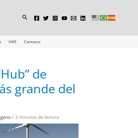
Buscar
s
IAEE
Contacto
“Hub” de
ás grande del
ógeno
/
3 minutos de lectura