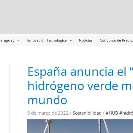
Navegación
de
entradas
 Paraguay
Innovación Tecnológica
Noticias
Concurso de Precio
España anuncia el 
hidrógeno verde m
mundo
8 de marzo de 2022
/
Sostenibilidad
/
#HUB #hidr