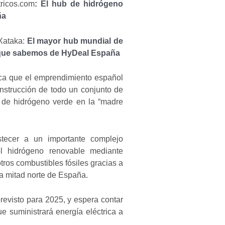
tricos.com
:
El hub de hidrógeno
ña
Xataka:
El mayor hub mundial de
o que sabemos de HyDeal España
aca que el emprendimiento español
onstrucción de todo un conjunto de
te de hidrógeno verde en la “madre
stecer a un importante complejo
 el hidrógeno renovable mediante
otros combustibles fósiles gracias a
la mitad norte de España.
revisto para 2025, y espera contar
e suministrará energía eléctrica a