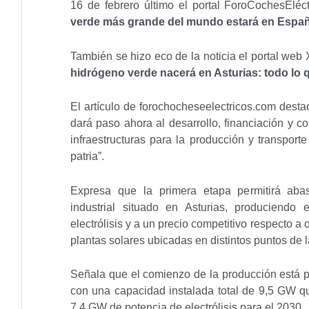
16 de febrero último el portal ForoCochesEléc
verde más grande del mundo estará en Espa
También se hizo eco de la noticia el portal web 
hidrógeno verde nacerá en Asturias: todo l
El artículo de forochocheseelectricos.com dest
dará paso ahora al desarrollo, financiación y c
infraestructuras para la producción y transpor
patria”.
Expresa que la primera etapa permitirá aba
industrial situado en Asturias, produciendo
electrólisis y a un precio competitivo respecto a 
plantas solares ubicadas en distintos puntos de 
Señala que el comienzo de la producción está p
con una capacidad instalada total de 9,5 GW qu
7,4 GW de potencia de electrólisis para el 2030.