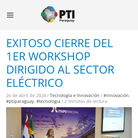
Ir
Navegación
Main
al
de
Menu
contenido
entradas
EXITOSO CIERRE DEL
1ER WORKSHOP
DIRIGIDO AL SECTOR
ELÉCTRICO
26 de abril de 2024
/
Tecnología e Innovación
/
#innovación
,
#ptiparaguay
,
#tecnologia
/
2 minutos de lectura