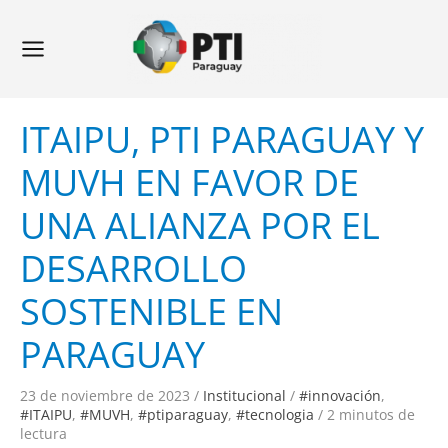
Ir
Navegación
Main
al
de
Menu
contenido
entradas
ITAIPU, PTI PARAGUAY Y
MUVH EN FAVOR DE
UNA ALIANZA POR EL
DESARROLLO
SOSTENIBLE EN
PARAGUAY
23 de noviembre de 2023
/
Institucional
/
#innovación
,
#ITAIPU
,
#MUVH
,
#ptiparaguay
,
#tecnologia
/
2 minutos de
lectura