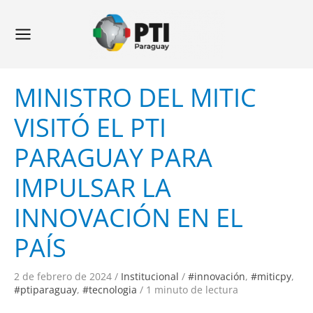
Ir
Navegación
Main
al
de
Menu
contenido
entradas
MINISTRO DEL MITIC
VISITÓ EL PTI
PARAGUAY PARA
IMPULSAR LA
INNOVACIÓN EN EL
PAÍS
2 de febrero de 2024
/
Institucional
/
#innovación
,
#miticpy
,
#ptiparaguay
,
#tecnologia
/
1 minuto de lectura