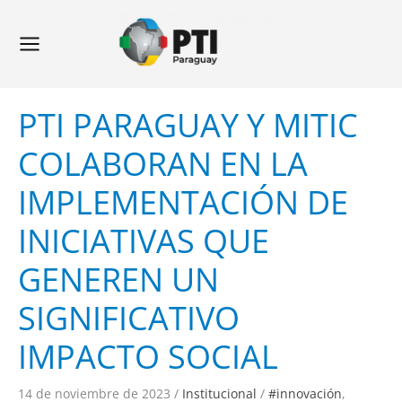
Ir
Navegación
Main
al
de
Menu
contenido
entradas
PTI PARAGUAY Y MITIC
COLABORAN EN LA
IMPLEMENTACIÓN DE
INICIATIVAS QUE
GENEREN UN
SIGNIFICATIVO
IMPACTO SOCIAL
14 de noviembre de 2023
/
Institucional
/
#innovación
,