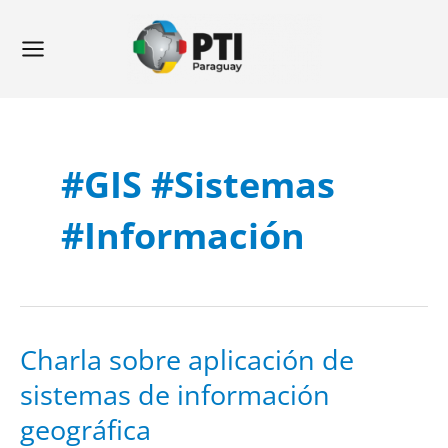
Ir
Main
al
Menu
contenido
#GIS #sistemas
#información
Charla
Charla sobre aplicación de
sobre
aplicación
sistemas de información
de
sistemas
de
geográfica
información
geográfica