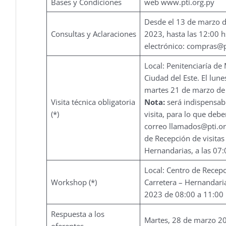
Bases y Condiciones
web
www.pti.org.py
Desde el 13 de marzo d
Consultas y Aclaraciones
2023, hasta las 12:00 h
electrónico:
compras@pt
Local: Penitenciaría d
Ciudad del Este. El lun
martes 21 de marzo de
Visita técnica obligatoria
Nota:
será indispensable
(*)
visita, para lo que deb
correo
llamados@pti.or
de Recepción de visitas
Hernandarias, a las 07:
Local: Centro de Recepc
Workshop (*)
Carretera – Hernandari
2023 de 08:00 a 11:00 
Respuesta a los
Martes, 28 de marzo 2