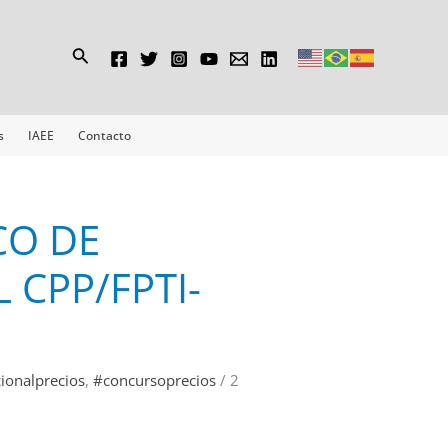
Buscar
s
IAEE
Contacto
CO DE
 CPP/FPTI-
ionalprecios
,
#concursoprecios
/
2