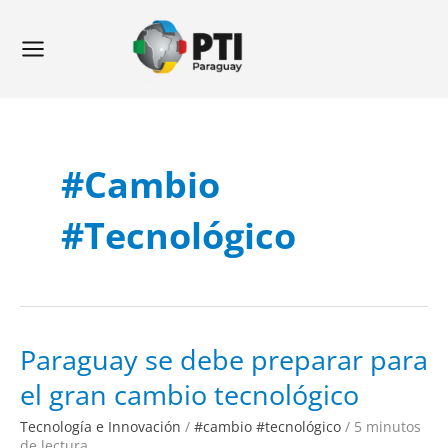
Ir
Main
al
Menu
contenido
#cambio
#tecnológico
Paraguay
Paraguay se debe preparar para
se
debe
el gran cambio tecnológico
preparar
para
el
gran
Tecnología e Innovación
/
#cambio #tecnológico
/
5 minutos
cambio
de lectura