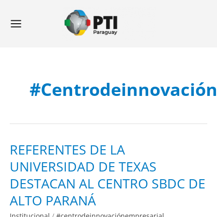
Ir
Main
al
Menu
contenido
#centrodeinnovación
REFERENTES
REFERENTES DE LA
DE
LA
UNIVERSIDAD DE TEXAS
UNIVERSIDAD
DE
TEXAS
DESTACAN AL CENTRO SBDC DE
DESTACAN
AL
CENTRO
ALTO PARANÁ
SBDC
DE
ALTO
Institucional
/
#centrodeinnovaciónempresarial
,