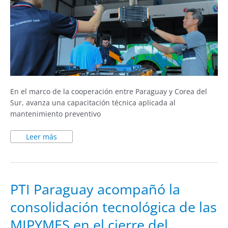
En el marco de la cooperación entre Paraguay y Corea del
Sur, avanza una capacitación técnica aplicada al
mantenimiento preventivo
Leer más
PTI
PTI Paraguay acompañó la
Paraguay
acompañó
consolidación tecnológica de las
la
consolidación
tecnológica
MIPYMES en el cierre del
de