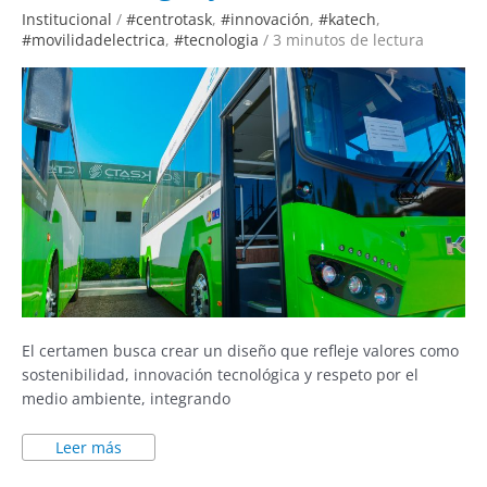
el
Institucional
/
#centrotask
,
#innovación
,
#katech
,
Paraguay
#movilidadelectrica
,
#tecnologia
/
3 minutos de lectura
El certamen busca crear un diseño que refleje valores como
sostenibilidad, innovación tecnológica y respeto por el
medio ambiente, integrando
Leer más