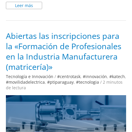
Leer más
Abiertas
Abiertas las inscripciones para
las
inscripciones
la «Formación de Profesionales
para
la
«Formación
en la Industria Manufacturera
de
Profesionales
en
(matricería)»
la
Industria
Manufacturera
Tecnología e Innovación
/
#centrotask
,
#innovación
,
#katech
,
(matricería)»
#movilidadelectrica
,
#ptiparaguay
,
#tecnologia
/
2 minutos
de lectura