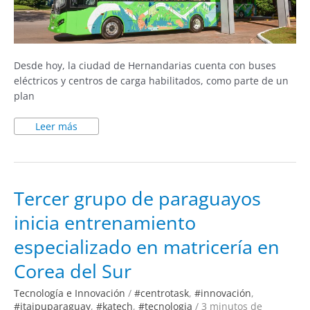
Desde hoy, la ciudad de Hernandarias cuenta con buses
eléctricos y centros de carga habilitados, como parte de un
plan
Leer más
Tercer
Tercer grupo de paraguayos
grupo
de
inicia entrenamiento
paraguayos
inicia
entrenamiento
especializado en matricería en
especializado
en
matricería
Corea del Sur
en
Corea
del
Tecnología e Innovación
/
#centrotask
,
#innovación
,
Sur
#itaipuparaguay
,
#katech
,
#tecnologia
/
3 minutos de