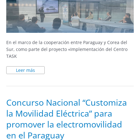
En el marco de la cooperación entre Paraguay y Corea del
Sur, como parte del proyecto «Implementación del Centro
TASK
Leer más
Concurso
Concurso Nacional “Customiza
Nacional
“Customiza
la Movilidad Eléctrica” para
la
Movilidad
Eléctrica”
promover la electromovilidad
para
promover
la
en el Paraguay
electromovilidad
en