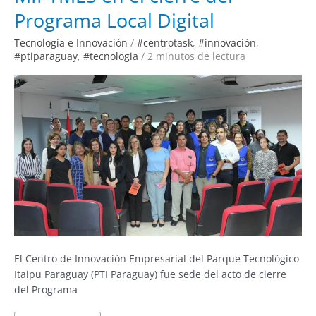
las
MIPYMES
Programa Local Digital
en
el
cierre
Tecnología e Innovación
/
#centrotask
,
#innovación
,
del
#ptiparaguay
,
#tecnologia
/
2 minutos de lectura
Programa
Local
Digital
El Centro de Innovación Empresarial del Parque Tecnológico
Itaipu Paraguay (PTI Paraguay) fue sede del acto de cierre
del Programa