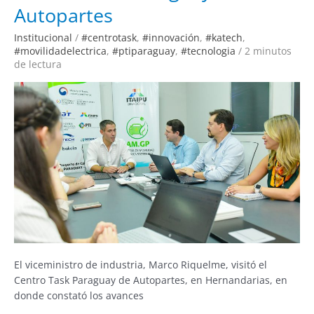
Centro
Autopartes
TASK
Paraguay
de
Institucional
/
#centrotask
,
#innovación
,
#katech
,
Autopartes
#movilidadelectrica
,
#ptiparaguay
,
#tecnologia
/
2 minutos
de lectura
El viceministro de industria, Marco Riquelme, visitó el
Centro Task Paraguay de Autopartes, en Hernandarias, en
donde constató los avances