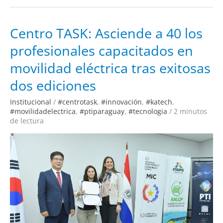
Centro
Centro TASK: Asciende a 40 los
TASK:
Asciende
profesionales capacitados en
a
40
los
movilidad eléctrica tras exitosas
profesionales
capacitados
en
dos ediciones
movilidad
eléctrica
tras
Institucional
/
#centrotask
,
#innovación
,
#katech
,
exitosas
#movilidadelectrica
,
#ptiparaguay
,
#tecnologia
/
2 minutos
dos
ediciones
de lectura