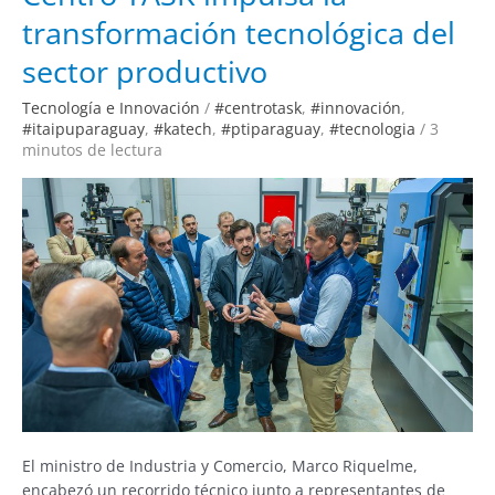
impulsa
transformación tecnológica del
la
transformación
tecnológica
sector productivo
del
sector
productivo
Tecnología e Innovación
/
#centrotask
,
#innovación
,
#itaipuparaguay
,
#katech
,
#ptiparaguay
,
#tecnologia
/
3
minutos de lectura
El ministro de Industria y Comercio, Marco Riquelme,
encabezó un recorrido técnico junto a representantes de