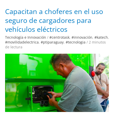
Capacitan
Capacitan a choferes en el uso
a
choferes
seguro de cargadores para
en
el
uso
vehículos eléctricos
seguro
de
cargadores
Tecnología e Innovación
/
#centrotask
,
#innovación
,
#katech
,
para
vehículos
#movilidadelectrica
,
#ptiparaguay
,
#tecnologia
/
2 minutos
eléctricos
de lectura