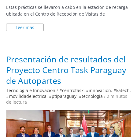
Estas prácticas se llevaron a cabo en la estación de recarga
ubicada en el Centro de Recepción de Visitas de
Leer más
Presentación
Presentación de resultados del
de
resultados
Proyecto Centro Task Paraguay
del
Proyecto
Centro
de Autopartes
Task
Paraguay
de
Tecnología e Innovación
/
#centrotask
,
#innovación
,
#katech
,
Autopartes
#movilidadelectrica
,
#ptiparaguay
,
#tecnologia
/
2 minutos
de lectura