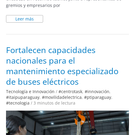
gremios y empresarios por
Leer más
Fortalecen
Fortalecen capacidades
capacidades
nacionales
nacionales para el
para
el
mantenimiento
mantenimiento especializado
especializado
de
buses
de buses eléctricos
eléctricos
Tecnología e Innovación
/
#centrotask
,
#innovación
,
#itaipuparaguay
,
#movilidadelectrica
,
#ptiparaguay
,
#tecnologia
/
3 minutos de lectura