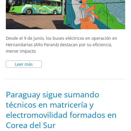
Desde el 9 de junio, los buses eléctricos en operación en
Hernandarias (Alto Paraná) destacan por su eficiencia,
menor impacto
Leer más
Paraguay
Paraguay sigue sumando
sigue
sumando
técnicos en matricería y
técnicos
en
matricería
electromovilidad formados en
y
electromovilidad
formados
Corea del Sur
en
Corea