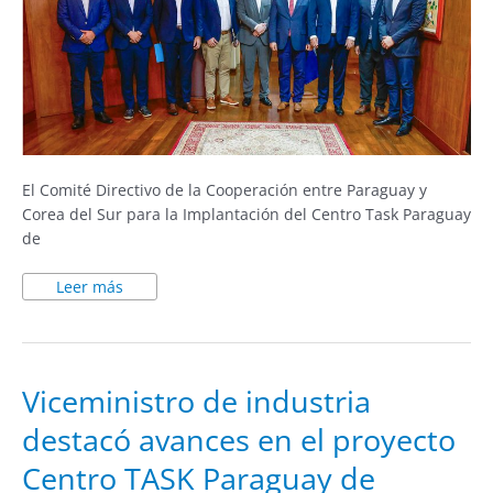
El Comité Directivo de la Cooperación entre Paraguay y
Corea del Sur para la Implantación del Centro Task Paraguay
de
Leer más
Viceministro
Viceministro de industria
de
industria
destacó avances en el proyecto
destacó
avances
en
Centro TASK Paraguay de
el
proyecto