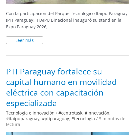
Con la participación del Parque Tecnológico Itaipu Paraguay
(PTI Paraguay), ITAIPU Binacional inauguró su stand en la
Expo Paraguay 2026,
Leer más
PTI
PTI Paraguay fortalece su
Paraguay
fortalece
capital humano en movilidad
su
capital
humano
eléctrica con capacitación
en
movilidad
eléctrica
especializada
con
capacitación
especializada
Tecnología e Innovación
/
#centrotask
,
#innovación
,
#itaipuparaguay
,
#ptiparaguay
,
#tecnologia
/
3 minutos de
lectura