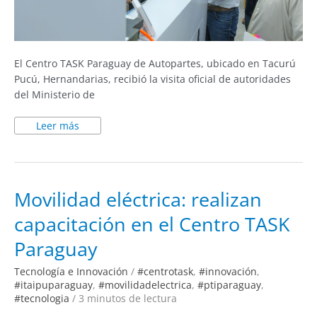
El Centro TASK Paraguay de Autopartes, ubicado en Tacurú
Pucú, Hernandarias, recibió la visita oficial de autoridades
del Ministerio de
Leer más
Movilidad
Movilidad eléctrica: realizan
eléctrica:
realizan
capacitación en el Centro TASK
capacitación
en
el
Paraguay
Centro
TASK
Paraguay
Tecnología e Innovación
/
#centrotask
,
#innovación
,
#itaipuparaguay
,
#movilidadelectrica
,
#ptiparaguay
,
#tecnologia
/
3 minutos de lectura