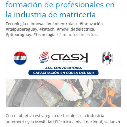
formación de profesionales en
Corea
del
Sur:
la industria de matricería
formación
de
profesionales
Tecnología e Innovación
/
#centrotask
,
#innovación
,
en
#itaipuparaguay
,
#katech
,
#movilidadelectrica
,
la
industria
#ptiparaguay
,
#tecnologia
/
2 minutos de lectura
de
matricería
Con el objetivo estratégico de fortalecer la industria
automotriz y la Movilidad Eléctrica a nivel nacional, se lanzó