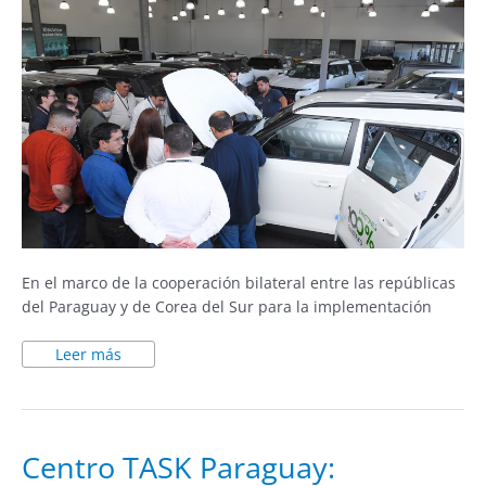
En el marco de la cooperación bilateral entre las repúblicas
del Paraguay y de Corea del Sur para la implementación
Leer más
Centro
Centro TASK Paraguay:
TASK
Paraguay: