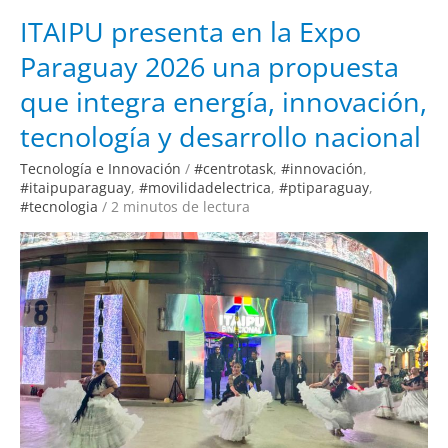
ITAIPU
ITAIPU presenta en la Expo
presenta
en
Paraguay 2026 una propuesta
la
Expo
Paraguay
que integra energía, innovación,
2026
una
propuesta
tecnología y desarrollo nacional
que
integra
energía,
Tecnología e Innovación
/
#centrotask
,
#innovación
,
innovación,
#itaipuparaguay
,
#movilidadelectrica
,
#ptiparaguay
,
tecnología
y
#tecnologia
/
2 minutos de lectura
desarrollo
nacional