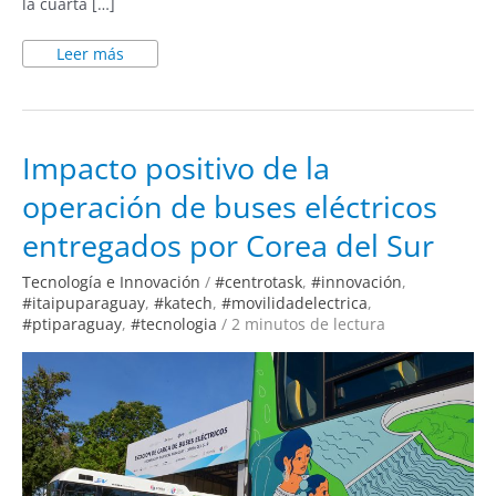
la cuarta […]
Leer más
Impacto
Impacto positivo de la
positivo
de
operación de buses eléctricos
la
operación
de
entregados por Corea del Sur
buses
eléctricos
entregados
Tecnología e Innovación
/
#centrotask
,
#innovación
,
por
Corea
#itaipuparaguay
,
#katech
,
#movilidadelectrica
,
del
#ptiparaguay
,
#tecnologia
/
2 minutos de lectura
Sur