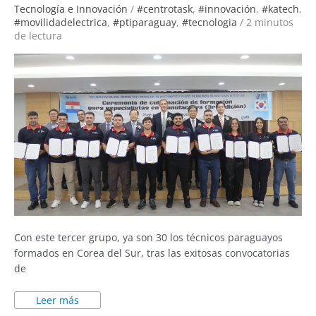
del
Tecnología e Innovación
/
#centrotask
,
#innovación
,
#katech
,
Sur
#movilidadelectrica
,
#ptiparaguay
,
#tecnologia
/
2 minutos
de lectura
Con este tercer grupo, ya son 30 los técnicos paraguayos
formados en Corea del Sur, tras las exitosas convocatorias
de
Leer más