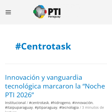
Ir
Main
al
Menu
contenido
#centrotask
Innovación
Innovación y vanguardia
y
vanguardia
tecnológica marcaron la “Noche
tecnológica
marcaron
la
PTI 2026”
“Noche
PTI
2026”
Institucional
/
#centrotask
,
#hidrogeno
,
#innovación
,
#itaipuparaguay
,
#ptiparaguay
,
#tecnologia
/
3 minutos de