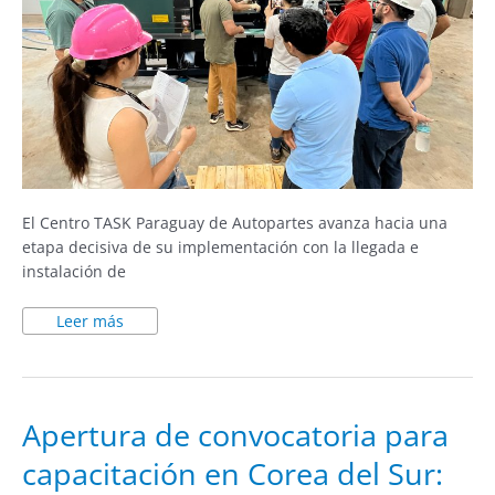
El Centro TASK Paraguay de Autopartes avanza hacia una
etapa decisiva de su implementación con la llegada e
instalación de
Leer más
Apertura
Apertura de convocatoria para
de
convocatoria
capacitación en Corea del Sur:
para
capacitación
en