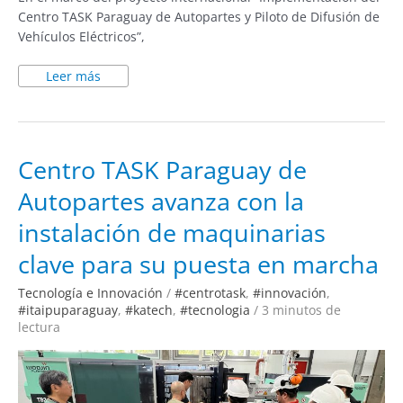
Centro TASK Paraguay de Autopartes y Piloto de Difusión de
Vehículos Eléctricos”,
Leer más
Centro
Centro TASK Paraguay de
TASK
Paraguay
Autopartes avanza con la
de
Autopartes
avanza
instalación de maquinarias
con
la
instalación
clave para su puesta en marcha
de
maquinarias
clave
Tecnología e Innovación
/
#centrotask
,
#innovación
,
para
#itaipuparaguay
,
#katech
,
#tecnologia
/
3 minutos de
su
puesta
lectura
en
marcha