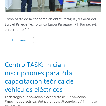
Como parte de la cooperación entre Paraguay y Corea del
Sur, el Parque Tecnológico Itaipu Paraguay (PTI Paraguay),
en conjunto […]
Leer más
Centro
Centro TASK: Inician
TASK:
Inician
inscripciones para 2da
inscripciones
para
2da
capacitación teórica de
capacitación
teórica
de
vehículos eléctricos
vehículos
eléctricos
Tecnología e Innovación
/
#centrotask
,
#innovación
,
#movilidadelectrica
,
#ptiparaguay
,
#tecnologia
/
1 minuto
de lectura