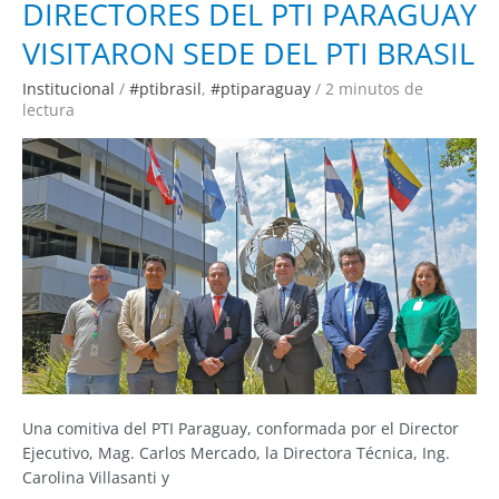
DIRECTORES
DIRECTORES DEL PTI PARAGUAY
DEL
PTI
VISITARON SEDE DEL PTI BRASIL
PARAGUAY
VISITARON
SEDE
DEL
Institucional
/
#ptibrasil
,
#ptiparaguay
/
2 minutos de
PTI
lectura
BRASIL
Una comitiva del PTI Paraguay, conformada por el Director
Ejecutivo, Mag. Carlos Mercado, la Directora Técnica, Ing.
Carolina Villasanti y