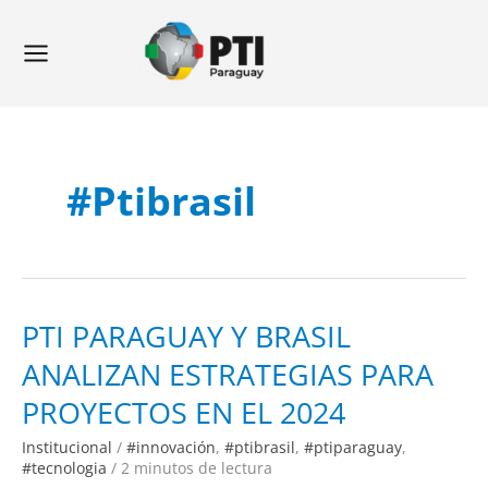
Ir
Main
al
Menu
contenido
#ptibrasil
PTI
PTI PARAGUAY Y BRASIL
PARAGUAY
Y
ANALIZAN ESTRATEGIAS PARA
BRASIL
ANALIZAN
ESTRATEGIAS
PROYECTOS EN EL 2024
PARA
PROYECTOS
EN
Institucional
/
#innovación
,
#ptibrasil
,
#ptiparaguay
,
EL
2024
#tecnologia
/
2 minutos de lectura