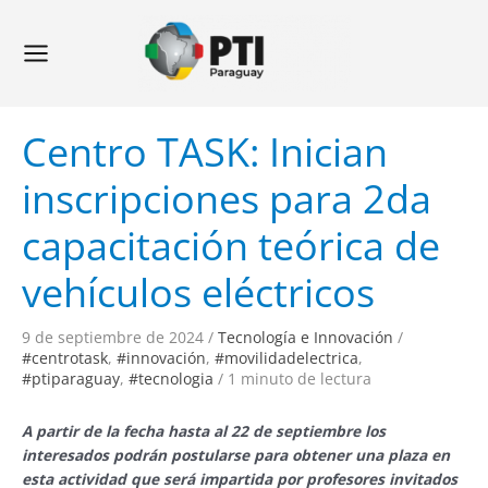
Ir
Navegación
Main
al
de
Menu
contenido
entradas
Centro TASK: Inician
inscripciones para 2da
capacitación teórica de
vehículos eléctricos
9 de septiembre de 2024
/
Tecnología e Innovación
/
#centrotask
,
#innovación
,
#movilidadelectrica
,
#ptiparaguay
,
#tecnologia
/
1 minuto de lectura
A partir de la fecha hasta al 22 de septiembre los
interesados podrán postularse para obtener una plaza en
esta actividad que será impartida por profesores invitados