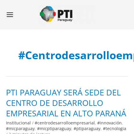
Ir
Main
al
Menu
contenido
#centrodesarrolloem
PTI
PTI PARAGUAY SERÁ SEDE DEL
PARAGUAY
SERÁ
CENTRO DE DESARROLLO
SEDE
DEL
CENTRO
EMPRESARIAL EN ALTO PARANÁ
DE
DESARROLLO
EMPRESARIAL
Institucional
/
#centrodesarrolloempresarial
,
#innovación
,
EN
ALTO
#micparaguay
,
#micptiparaguay
,
#ptiparaguay
,
#tecnologia
PARANÁ