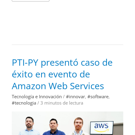
PTI-
PTI-PY presentó caso de
PY
presentó
éxito en evento de
caso
de
éxito
Amazon Web Services
en
evento
de
Tecnología e Innovación
/
#innovar
,
#software
,
Amazon
#tecnologia
/
3 minutos de lectura
Web
Services