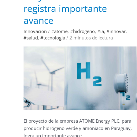
ATOME
registra importante
PLC
registra
importante
avance
avance
Innovación
/
#atome
,
#hidrogeno
,
#ia
,
#innovar
,
#salud
,
#tecnologia
/
2 minutos de lectura
El proyecto de la empresa ATOME Energy PLC, para
producir hidrógeno verde y amoniaco en Paraguay,
logra un importante avance,