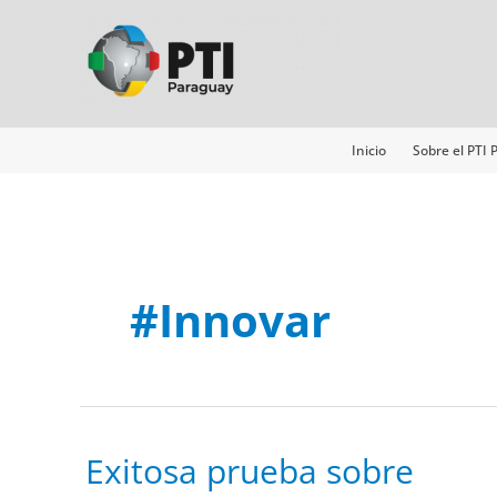
Ir
al
contenido
Inicio
Sobre el PTI
#innovar
Exitosa
Exitosa prueba sobre
prueba
sobre