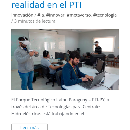
realidad en el PTI
realidad
en
el
Innovación
/
#ia
,
#innovar
,
#metaverso
,
#tecnologia
PTI
/
3 minutos de lectura
El Parque Tecnológico Itaipu Paraguay – PTI-PY, a
través del área de Tecnologías para Centrales
Hidroeléctricas está trabajando en el
Leer más