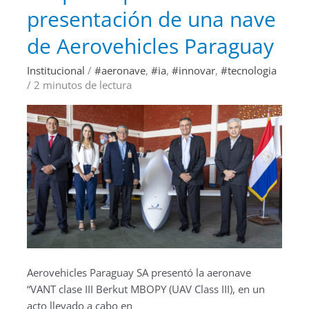
de
presentación de una nave
la
presentación
de
de Aerovehicles Paraguay
una
nave
de
Institucional
/
#aeronave
,
#ia
,
#innovar
,
#tecnologia
Aerovehicles
/
2 minutos de lectura
Paraguay
Aerovehicles Paraguay SA presentó la aeronave
“VANT clase III Berkut MBOPY (UAV Class III), en un
acto llevado a cabo en