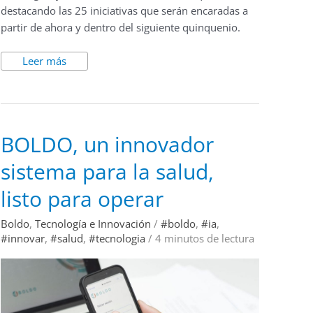
destacando las 25 iniciativas que serán encaradas a
partir de ahora y dentro del siguiente quinquenio.
Leer más
BOLDO,
BOLDO, un innovador
un
innovador
sistema para la salud,
sistema
para
la
listo para operar
salud,
listo
para
Boldo
,
Tecnología e Innovación
/
#boldo
,
#ia
,
operar
#innovar
,
#salud
,
#tecnologia
/
4 minutos de lectura