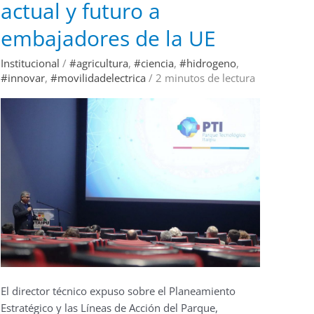
actual y futuro a
panorama
actual
y
embajadores de la UE
futuro
a
embajadores
Institucional
/
#agricultura
,
#ciencia
,
#hidrogeno
,
de
#innovar
,
#movilidadelectrica
/
2 minutos de lectura
la
UE
El director técnico expuso sobre el Planeamiento
Estratégico y las Líneas de Acción del Parque,