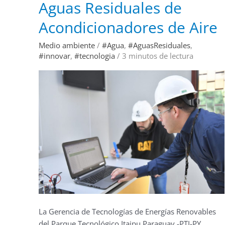
Aguas Residuales de
Aguas
Residuales
de
Acondicionadores de Aire
Acondicionadores
de
Aire
Medio ambiente
/
#Agua
,
#AguasResiduales
,
#innovar
,
#tecnologia
/
3 minutos de lectura
La Gerencia de Tecnologías de Energías Renovables
del Parque Tecnológico Itaipu Paraguay -PTI-PY