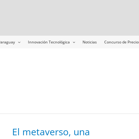
 Paraguay
Innovación Tecnológica
Noticias
Concurso de Precio
El
El metaverso, una
metaverso,
una