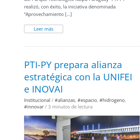
realizó, con éxito, la iniciativa denominada
“Aprovechamiento […]
Leer más
PTI-
PTI-PY prepara alianza
PY
prepara
estratégica con la UNIFEI
alianza
estratégica
con
e INOVAI
la
UNIFEI
e
Institucional
/
#alianzas
,
#espacio
,
#hidrogeno
,
INOVAI
#innovar
/
3 minutos de lectura