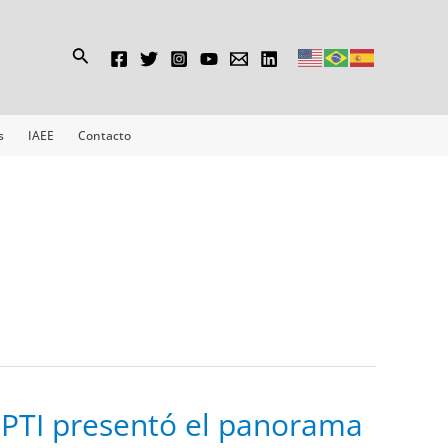
Buscar
s
IAEE
Contacto
PTI
PTI presentó el panorama
presentó
el