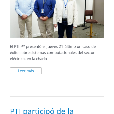
El PTI-PY presentó el jueves 21 último un caso de
éxito sobre sistemas computacionales del sector
eléctrico, en la charla
Leer más
PTI
PTI participó de la
participó